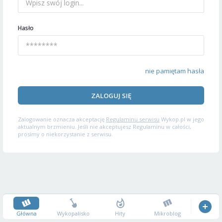
Hasło
nie pamiętam hasła
ZALOGUJ SIĘ
Zalogowanie oznacza akceptację
Regulaminu serwisu
Wykop.pl w jego
aktualnym brzmieniu. Jeśli nie akceptujesz Regulaminu w całości,
prosimy o niekorzystanie z serwisu.
Główna
Wykopalisko
Hity
Mikroblog