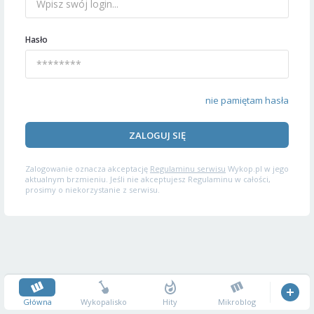
Hasło
nie pamiętam hasła
ZALOGUJ SIĘ
Zalogowanie oznacza akceptację
Regulaminu serwisu
Wykop.pl w jego
aktualnym brzmieniu. Jeśli nie akceptujesz Regulaminu w całości,
prosimy o niekorzystanie z serwisu.
Główna
Wykopalisko
Hity
Mikroblog