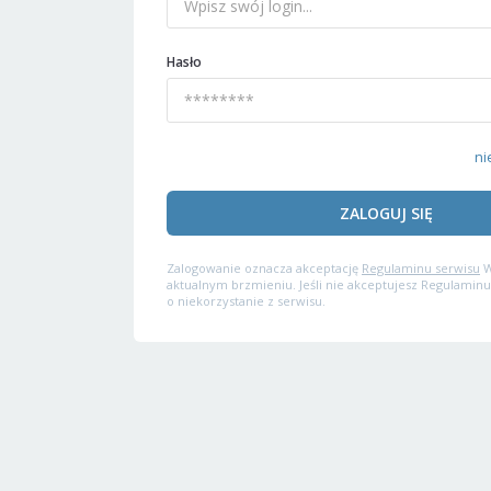
Hasło
ni
ZALOGUJ SIĘ
Zalogowanie oznacza akceptację
Regulaminu serwisu
W
aktualnym brzmieniu. Jeśli nie akceptujesz Regulaminu
o niekorzystanie z serwisu.