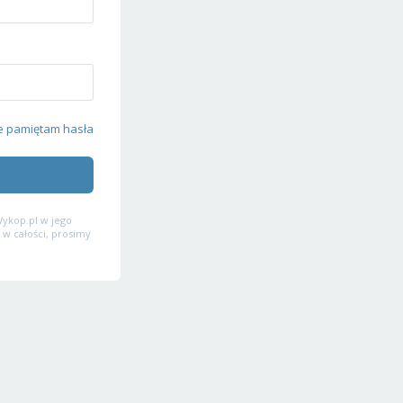
e pamiętam hasła
ykop.pl w jego
 w całości, prosimy