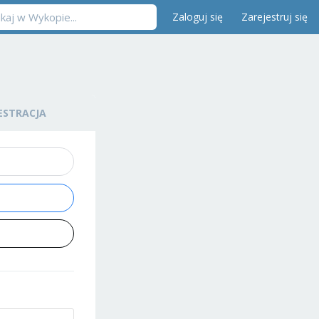
Zaloguj się
Zarejestruj się
ESTRACJA