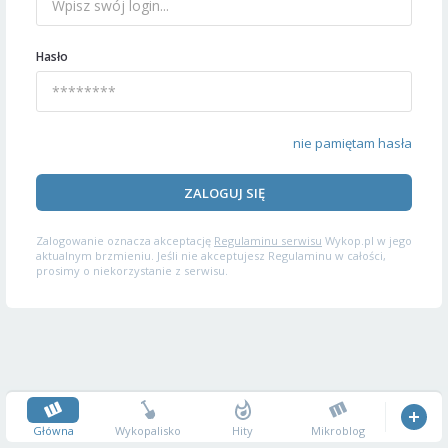
Hasło
nie pamiętam hasła
ZALOGUJ SIĘ
Zalogowanie oznacza akceptację
Regulaminu serwisu
Wykop.pl w jego
aktualnym brzmieniu. Jeśli nie akceptujesz Regulaminu w całości,
prosimy o niekorzystanie z serwisu.
Główna
Wykopalisko
Hity
Mikroblog