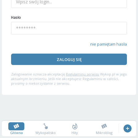
Hasło
nie pamiętam hasła
ZALOGUJ SIĘ
Zalogowanie oznacza akceptację
Regulaminu serwisu
Wykop.pl w jego
aktualnym brzmieniu. Jeśli nie akceptujesz Regulaminu w całości,
prosimy o niekorzystanie z serwisu.
Główna
Wykopalisko
Hity
Mikroblog