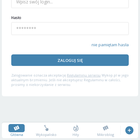
Hasło
nie pamiętam hasła
ZALOGUJ SIĘ
Zalogowanie oznacza akceptację
Regulaminu serwisu
Wykop.pl w jego
aktualnym brzmieniu. Jeśli nie akceptujesz Regulaminu w całości,
prosimy o niekorzystanie z serwisu.
Główna
Wykopalisko
Hity
Mikroblog