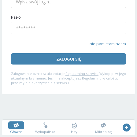
Hasło
nie pamiętam hasła
ZALOGUJ SIĘ
Zalogowanie oznacza akceptację
Regulaminu serwisu
Wykop.pl w jego
aktualnym brzmieniu. Jeśli nie akceptujesz Regulaminu w całości,
prosimy o niekorzystanie z serwisu.
Główna
Wykopalisko
Hity
Mikroblog