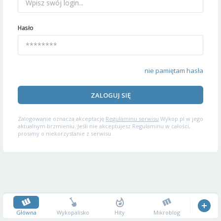
Hasło
nie pamiętam hasła
ZALOGUJ SIĘ
Zalogowanie oznacza akceptację
Regulaminu serwisu
Wykop.pl w jego
aktualnym brzmieniu. Jeśli nie akceptujesz Regulaminu w całości,
prosimy o niekorzystanie z serwisu.
Główna
Wykopalisko
Hity
Mikroblog