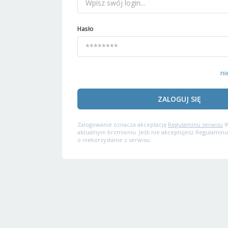
Hasło
ni
ZALOGUJ SIĘ
Zalogowanie oznacza akceptację
Regulaminu serwisu
W
aktualnym brzmieniu. Jeśli nie akceptujesz Regulaminu
o niekorzystanie z serwisu.