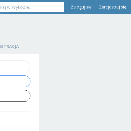
Zaloguj się
Zarejestruj się
ESTRACJA