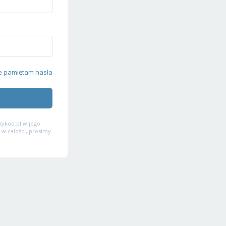
e pamiętam hasła
ykop.pl w jego
 w całości, prosimy