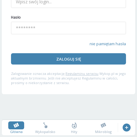
Hasło
nie pamiętam hasła
ZALOGUJ SIĘ
Zalogowanie oznacza akceptację
Regulaminu serwisu
Wykop.pl w jego
aktualnym brzmieniu. Jeśli nie akceptujesz Regulaminu w całości,
prosimy o niekorzystanie z serwisu.
Główna
Wykopalisko
Hity
Mikroblog