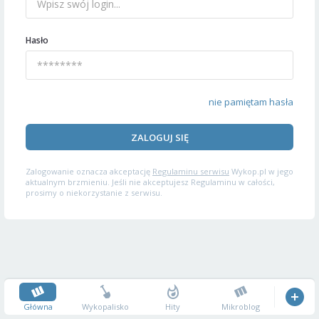
Hasło
nie pamiętam hasła
ZALOGUJ SIĘ
Zalogowanie oznacza akceptację
Regulaminu serwisu
Wykop.pl w jego
aktualnym brzmieniu. Jeśli nie akceptujesz Regulaminu w całości,
prosimy o niekorzystanie z serwisu.
Główna
Wykopalisko
Hity
Mikroblog