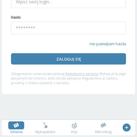
Hasło
nie pamiętam hasła
ZALOGUJ SIĘ
Zalogowanie oznacza akceptację
Regulaminu serwisu
Wykop.pl w jego
aktualnym brzmieniu. Jeśli nie akceptujesz Regulaminu w całości,
prosimy o niekorzystanie z serwisu.
Główna
Wykopalisko
Hity
Mikroblog