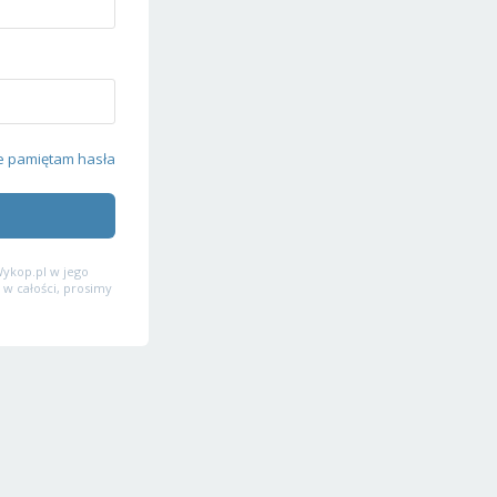
e pamiętam hasła
ykop.pl w jego
 w całości, prosimy