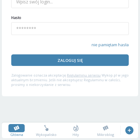
Hasło
nie pamiętam hasła
ZALOGUJ SIĘ
Zalogowanie oznacza akceptację
Regulaminu serwisu
Wykop.pl w jego
aktualnym brzmieniu. Jeśli nie akceptujesz Regulaminu w całości,
prosimy o niekorzystanie z serwisu.
Główna
Wykopalisko
Hity
Mikroblog