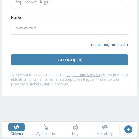
Hasło
nie pamiętam hasła
ZALOGUJ SIĘ
Zalogowanie oznacza akceptację
Regulaminu serwisu
Wykop.pl w jego
aktualnym brzmieniu. Jeśli nie akceptujesz Regulaminu w całości,
prosimy o niekorzystanie z serwisu.
Główna
Wykopalisko
Hity
Mikroblog