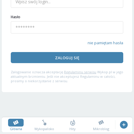
Hasło
nie pamiętam hasła
ZALOGUJ SIĘ
Zalogowanie oznacza akceptację
Regulaminu serwisu
Wykop.pl w jego
aktualnym brzmieniu. Jeśli nie akceptujesz Regulaminu w całości,
prosimy o niekorzystanie z serwisu.
Główna
Wykopalisko
Hity
Mikroblog