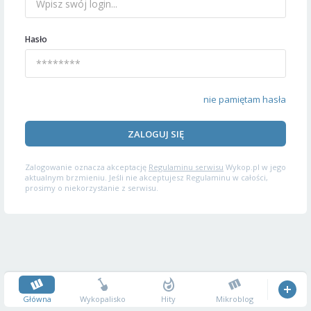
Hasło
nie pamiętam hasła
ZALOGUJ SIĘ
Zalogowanie oznacza akceptację
Regulaminu serwisu
Wykop.pl w jego
aktualnym brzmieniu. Jeśli nie akceptujesz Regulaminu w całości,
prosimy o niekorzystanie z serwisu.
Główna
Wykopalisko
Hity
Mikroblog