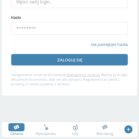
Hasło
nie pamiętam hasła
ZALOGUJ SIĘ
Zalogowanie oznacza akceptację
Regulaminu serwisu
Wykop.pl w jego
aktualnym brzmieniu. Jeśli nie akceptujesz Regulaminu w całości,
prosimy o niekorzystanie z serwisu.
Główna
Wykopalisko
Hity
Mikroblog