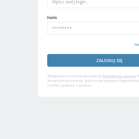
Hasło
ni
ZALOGUJ SIĘ
Zalogowanie oznacza akceptację
Regulaminu serwisu
W
aktualnym brzmieniu. Jeśli nie akceptujesz Regulaminu
o niekorzystanie z serwisu.