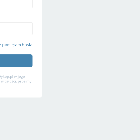
e pamiętam hasła
ykop.pl w jego
 w całości, prosimy