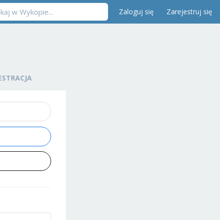
Zaloguj się
Zarejestruj się
ESTRACJA