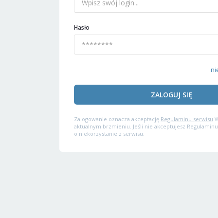
Hasło
ni
ZALOGUJ SIĘ
Zalogowanie oznacza akceptację
Regulaminu serwisu
W
aktualnym brzmieniu. Jeśli nie akceptujesz Regulaminu
o niekorzystanie z serwisu.