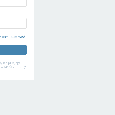
e pamiętam hasła
ykop.pl w jego
 w całości, prosimy