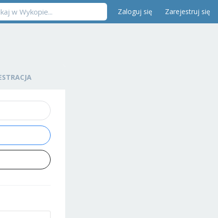
Zaloguj się
Zarejestruj się
ESTRACJA