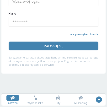
Hasło
nie pamiętam hasła
ZALOGUJ SIĘ
Zalogowanie oznacza akceptację
Regulaminu serwisu
Wykop.pl w jego
aktualnym brzmieniu. Jeśli nie akceptujesz Regulaminu w całości,
prosimy o niekorzystanie z serwisu.
Główna
Wykopalisko
Hity
Mikroblog