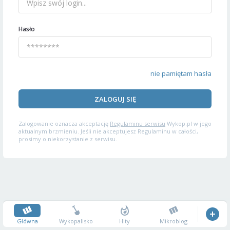
Hasło
nie pamiętam hasła
ZALOGUJ SIĘ
Zalogowanie oznacza akceptację
Regulaminu serwisu
Wykop.pl w jego
aktualnym brzmieniu. Jeśli nie akceptujesz Regulaminu w całości,
prosimy o niekorzystanie z serwisu.
Główna
Wykopalisko
Hity
Mikroblog