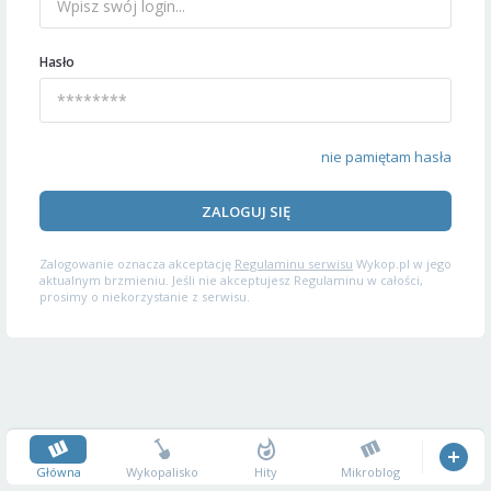
Hasło
nie pamiętam hasła
ZALOGUJ SIĘ
Zalogowanie oznacza akceptację
Regulaminu serwisu
Wykop.pl w jego
aktualnym brzmieniu. Jeśli nie akceptujesz Regulaminu w całości,
prosimy o niekorzystanie z serwisu.
Główna
Wykopalisko
Hity
Mikroblog