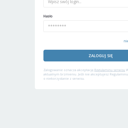
Hasło
ni
ZALOGUJ SIĘ
Zalogowanie oznacza akceptację
Regulaminu serwisu
W
aktualnym brzmieniu. Jeśli nie akceptujesz Regulaminu
o niekorzystanie z serwisu.