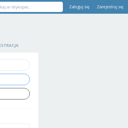
Zaloguj się
Zarejestruj się
ESTRACJA