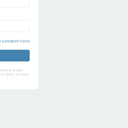
e pamiętam hasła
ykop.pl w jego
 w całości, prosimy