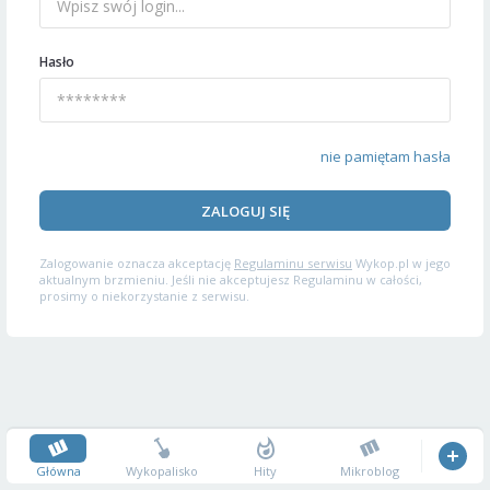
Hasło
nie pamiętam hasła
ZALOGUJ SIĘ
Zalogowanie oznacza akceptację
Regulaminu serwisu
Wykop.pl w jego
aktualnym brzmieniu. Jeśli nie akceptujesz Regulaminu w całości,
prosimy o niekorzystanie z serwisu.
Główna
Wykopalisko
Hity
Mikroblog