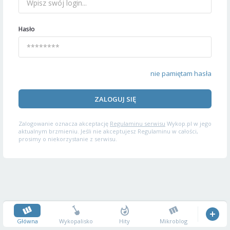
Hasło
nie pamiętam hasła
ZALOGUJ SIĘ
Zalogowanie oznacza akceptację
Regulaminu serwisu
Wykop.pl w jego
aktualnym brzmieniu. Jeśli nie akceptujesz Regulaminu w całości,
prosimy o niekorzystanie z serwisu.
Główna
Wykopalisko
Hity
Mikroblog