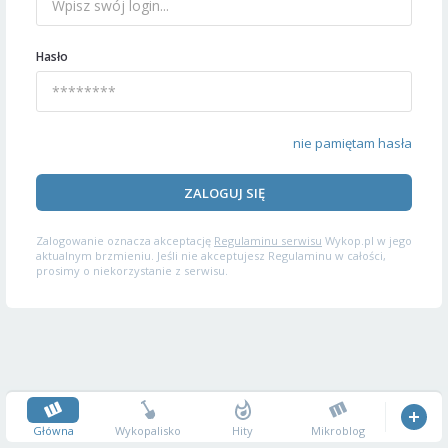
Hasło
nie pamiętam hasła
ZALOGUJ SIĘ
Zalogowanie oznacza akceptację
Regulaminu serwisu
Wykop.pl w jego
aktualnym brzmieniu. Jeśli nie akceptujesz Regulaminu w całości,
prosimy o niekorzystanie z serwisu.
Główna
Wykopalisko
Hity
Mikroblog