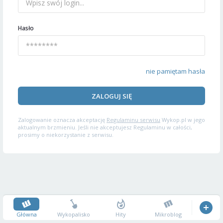
Hasło
nie pamiętam hasła
ZALOGUJ SIĘ
Zalogowanie oznacza akceptację
Regulaminu serwisu
Wykop.pl w jego
aktualnym brzmieniu. Jeśli nie akceptujesz Regulaminu w całości,
prosimy o niekorzystanie z serwisu.
Główna
Wykopalisko
Hity
Mikroblog