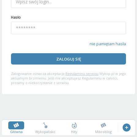
Hasło
nie pamiętam hasła
ZALOGUJ SIĘ
Zalogowanie oznacza akceptację
Regulaminu serwisu
Wykop.pl w jego
aktualnym brzmieniu. Jeśli nie akceptujesz Regulaminu w całości,
prosimy o niekorzystanie z serwisu.
Główna
Wykopalisko
Hity
Mikroblog