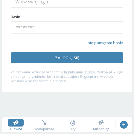
Hasło
nie pamiętam hasła
ZALOGUJ SIĘ
Zalogowanie oznacza akceptację
Regulaminu serwisu
Wykop.pl w jego
aktualnym brzmieniu. Jeśli nie akceptujesz Regulaminu w całości,
prosimy o niekorzystanie z serwisu.
Główna
Wykopalisko
Hity
Mikroblog