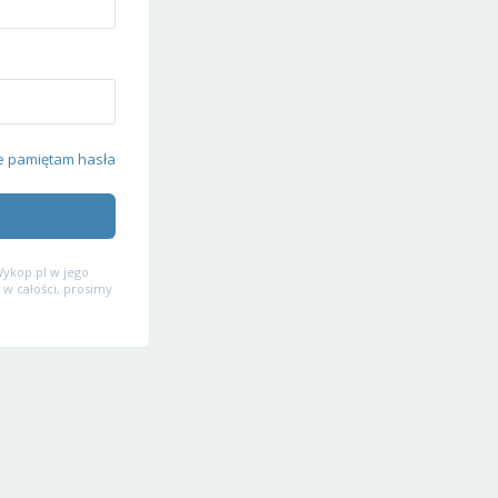
e pamiętam hasła
ykop.pl w jego
 w całości, prosimy