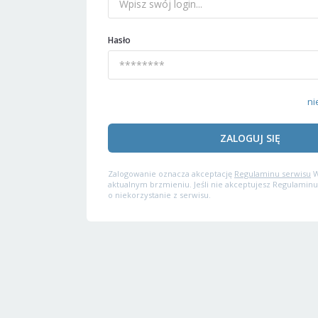
Hasło
ni
ZALOGUJ SIĘ
Zalogowanie oznacza akceptację
Regulaminu serwisu
W
aktualnym brzmieniu. Jeśli nie akceptujesz Regulaminu
o niekorzystanie z serwisu.