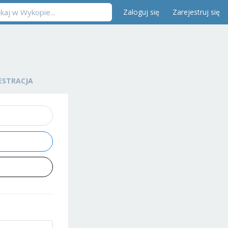
Zaloguj się
Zarejestruj się
ESTRACJA