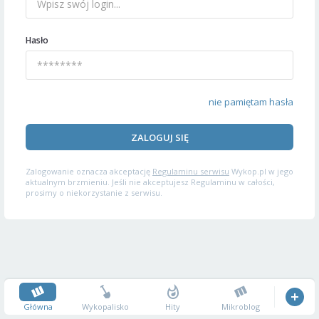
Hasło
nie pamiętam hasła
ZALOGUJ SIĘ
Zalogowanie oznacza akceptację
Regulaminu serwisu
Wykop.pl w jego
aktualnym brzmieniu. Jeśli nie akceptujesz Regulaminu w całości,
prosimy o niekorzystanie z serwisu.
Główna
Wykopalisko
Hity
Mikroblog