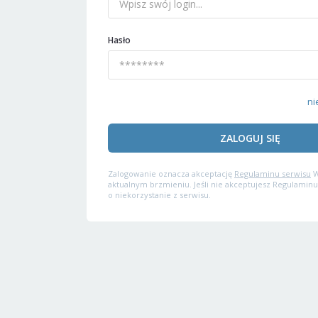
Hasło
ni
ZALOGUJ SIĘ
Zalogowanie oznacza akceptację
Regulaminu serwisu
W
aktualnym brzmieniu. Jeśli nie akceptujesz Regulaminu
o niekorzystanie z serwisu.