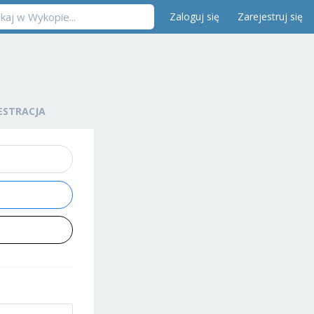
Zaloguj się
Zarejestruj się
ESTRACJA