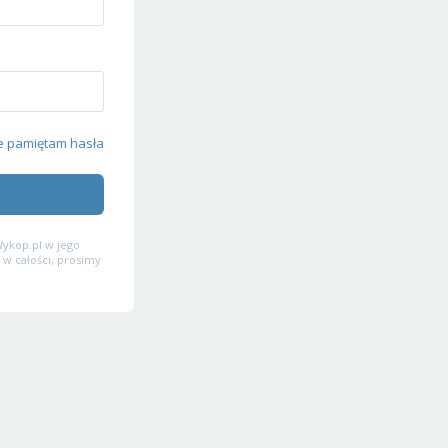
e pamiętam hasła
ykop.pl w jego
 w całości, prosimy