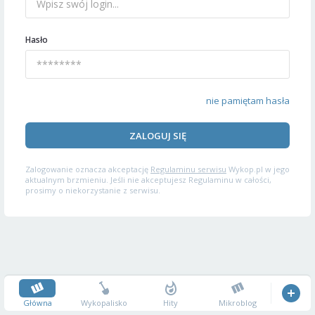
Hasło
nie pamiętam hasła
ZALOGUJ SIĘ
Zalogowanie oznacza akceptację
Regulaminu serwisu
Wykop.pl w jego
aktualnym brzmieniu. Jeśli nie akceptujesz Regulaminu w całości,
prosimy o niekorzystanie z serwisu.
Główna
Wykopalisko
Hity
Mikroblog