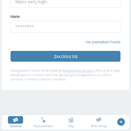
Hasło
nie pamiętam hasła
ZALOGUJ SIĘ
Zalogowanie oznacza akceptację
Regulaminu serwisu
Wykop.pl w jego
aktualnym brzmieniu. Jeśli nie akceptujesz Regulaminu w całości,
prosimy o niekorzystanie z serwisu.
Główna
Wykopalisko
Hity
Mikroblog