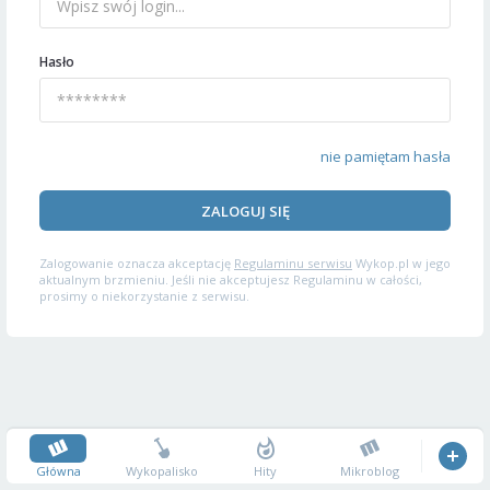
Hasło
nie pamiętam hasła
ZALOGUJ SIĘ
Zalogowanie oznacza akceptację
Regulaminu serwisu
Wykop.pl w jego
aktualnym brzmieniu. Jeśli nie akceptujesz Regulaminu w całości,
prosimy o niekorzystanie z serwisu.
Główna
Wykopalisko
Hity
Mikroblog