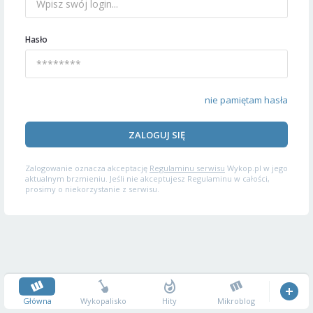
Hasło
nie pamiętam hasła
ZALOGUJ SIĘ
Zalogowanie oznacza akceptację
Regulaminu serwisu
Wykop.pl w jego
aktualnym brzmieniu. Jeśli nie akceptujesz Regulaminu w całości,
prosimy o niekorzystanie z serwisu.
Główna
Wykopalisko
Hity
Mikroblog