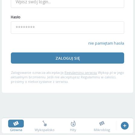
Hasło
nie pamiętam hasła
ZALOGUJ SIĘ
Zalogowanie oznacza akceptację
Regulaminu serwisu
Wykop.pl w jego
aktualnym brzmieniu. Jeśli nie akceptujesz Regulaminu w całości,
prosimy o niekorzystanie z serwisu.
Główna
Wykopalisko
Hity
Mikroblog