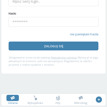
Hasło
nie pamiętam hasła
ZALOGUJ SIĘ
Zalogowanie oznacza akceptację
Regulaminu serwisu
Wykop.pl w jego
aktualnym brzmieniu. Jeśli nie akceptujesz Regulaminu w całości,
prosimy o niekorzystanie z serwisu.
Główna
Wykopalisko
Hity
Mikroblog