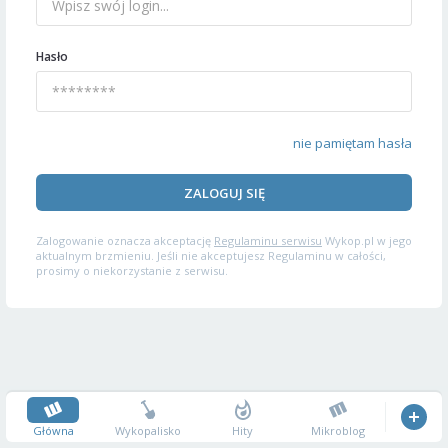
Hasło
nie pamiętam hasła
ZALOGUJ SIĘ
Zalogowanie oznacza akceptację
Regulaminu serwisu
Wykop.pl w jego
aktualnym brzmieniu. Jeśli nie akceptujesz Regulaminu w całości,
prosimy o niekorzystanie z serwisu.
Główna
Wykopalisko
Hity
Mikroblog