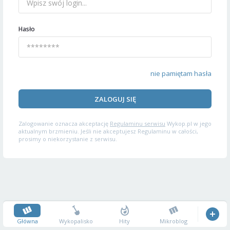
Hasło
nie pamiętam hasła
ZALOGUJ SIĘ
Zalogowanie oznacza akceptację
Regulaminu serwisu
Wykop.pl w jego
aktualnym brzmieniu. Jeśli nie akceptujesz Regulaminu w całości,
prosimy o niekorzystanie z serwisu.
Główna
Wykopalisko
Hity
Mikroblog