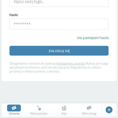
Hasło
nie pamiętam hasła
ZALOGUJ SIĘ
Zalogowanie oznacza akceptację
Regulaminu serwisu
Wykop.pl w jego
aktualnym brzmieniu. Jeśli nie akceptujesz Regulaminu w całości,
prosimy o niekorzystanie z serwisu.
Główna
Wykopalisko
Hity
Mikroblog