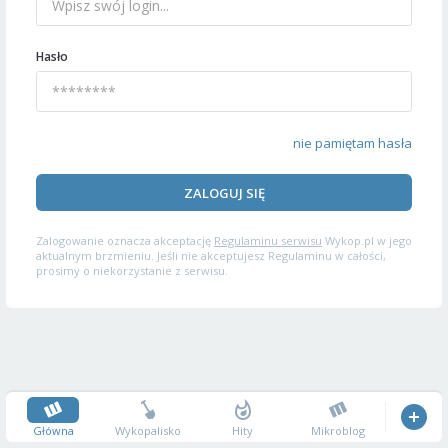
Hasło
nie pamiętam hasła
ZALOGUJ SIĘ
Zalogowanie oznacza akceptację
Regulaminu serwisu
Wykop.pl w jego
aktualnym brzmieniu. Jeśli nie akceptujesz Regulaminu w całości,
prosimy o niekorzystanie z serwisu.
Główna
Wykopalisko
Hity
Mikroblog