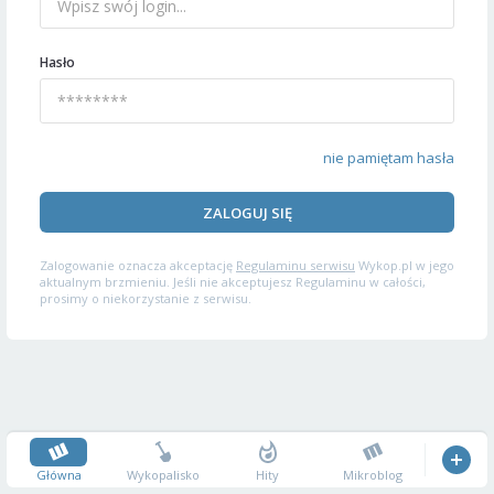
Hasło
nie pamiętam hasła
ZALOGUJ SIĘ
Zalogowanie oznacza akceptację
Regulaminu serwisu
Wykop.pl w jego
aktualnym brzmieniu. Jeśli nie akceptujesz Regulaminu w całości,
prosimy o niekorzystanie z serwisu.
Główna
Wykopalisko
Hity
Mikroblog