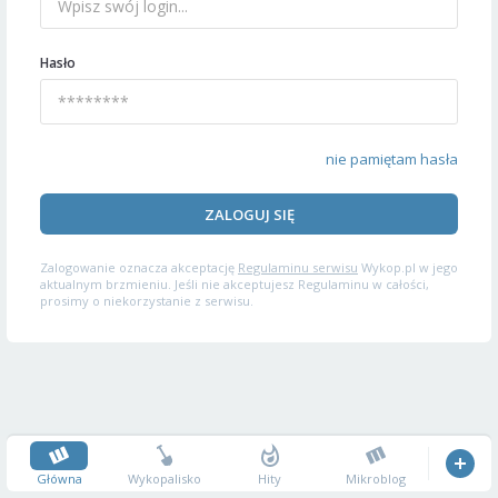
Hasło
nie pamiętam hasła
ZALOGUJ SIĘ
Zalogowanie oznacza akceptację
Regulaminu serwisu
Wykop.pl w jego
aktualnym brzmieniu. Jeśli nie akceptujesz Regulaminu w całości,
prosimy o niekorzystanie z serwisu.
Główna
Wykopalisko
Hity
Mikroblog