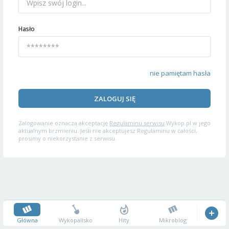
Hasło
nie pamiętam hasła
ZALOGUJ SIĘ
Zalogowanie oznacza akceptację
Regulaminu serwisu
Wykop.pl w jego
aktualnym brzmieniu. Jeśli nie akceptujesz Regulaminu w całości,
prosimy o niekorzystanie z serwisu.
Główna
Wykopalisko
Hity
Mikroblog