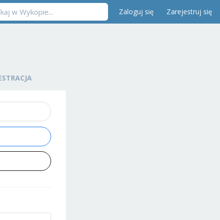
Zaloguj się
Zarejestruj się
ESTRACJA