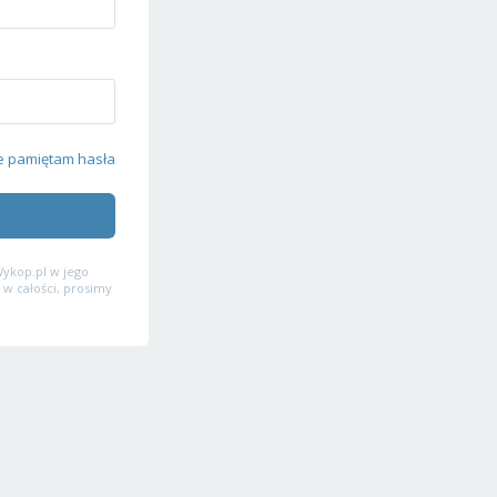
e pamiętam hasła
ykop.pl w jego
 w całości, prosimy