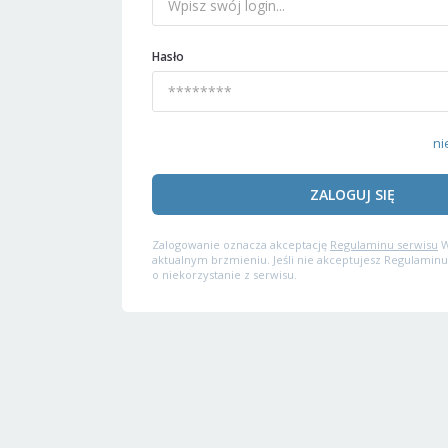
Hasło
ni
ZALOGUJ SIĘ
Zalogowanie oznacza akceptację
Regulaminu serwisu
W
aktualnym brzmieniu. Jeśli nie akceptujesz Regulaminu
o niekorzystanie z serwisu.