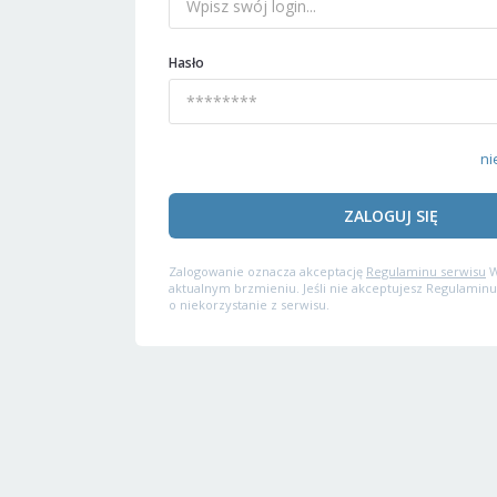
Hasło
ni
ZALOGUJ SIĘ
Zalogowanie oznacza akceptację
Regulaminu serwisu
W
aktualnym brzmieniu. Jeśli nie akceptujesz Regulaminu
o niekorzystanie z serwisu.