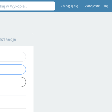
Zaloguj się
Zarejestruj się
ESTRACJA