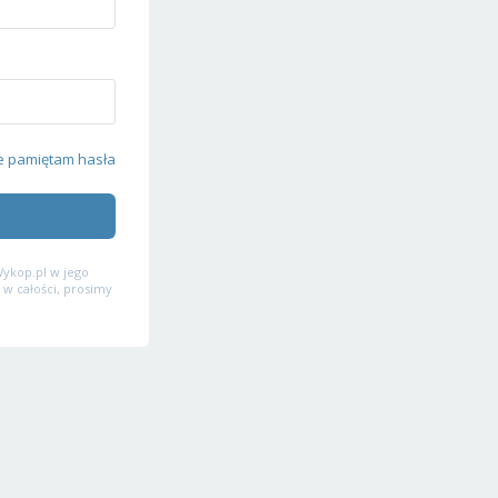
e pamiętam hasła
ykop.pl w jego
 w całości, prosimy