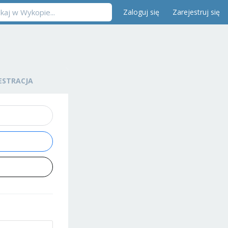
Zaloguj się
Zarejestruj się
ESTRACJA