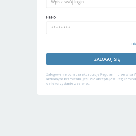
Hasło
ni
ZALOGUJ SIĘ
Zalogowanie oznacza akceptację
Regulaminu serwisu
W
aktualnym brzmieniu. Jeśli nie akceptujesz Regulaminu
o niekorzystanie z serwisu.