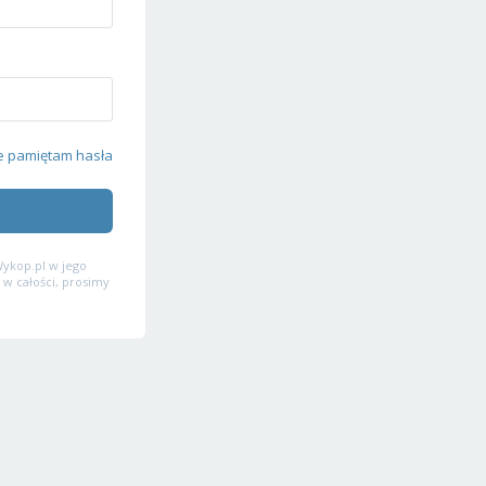
e pamiętam hasła
ykop.pl w jego
 w całości, prosimy