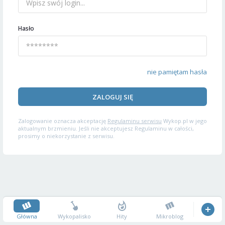
Hasło
nie pamiętam hasła
ZALOGUJ SIĘ
Zalogowanie oznacza akceptację
Regulaminu serwisu
Wykop.pl w jego
aktualnym brzmieniu. Jeśli nie akceptujesz Regulaminu w całości,
prosimy o niekorzystanie z serwisu.
Główna
Wykopalisko
Hity
Mikroblog